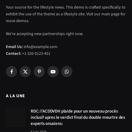
Your source for the lifestyle news. This demo is crafted specifically to
exhibit the use of the theme as a lifestyle site. Visit our main page for
more demos.
We're accepting new partnerships right now.
Email Us:
info@example.com
Contact:
+1-320-0123-451
Facebook
X
Pinterest
YouTube
WhatsApp
(Twitter)
A LA UNE
RDC: l’ACDDVDH plaide pour un nouveau procès
inclusif apres le verdict final du double meurtre des
experts onusiens:
6 juin 2026