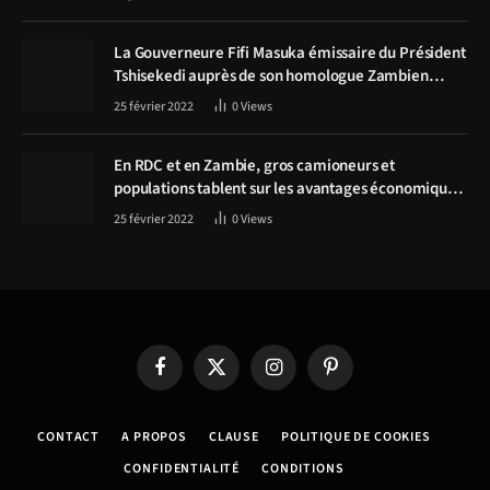
La Gouverneure Fifi Masuka émissaire du Président
Tshisekedi auprès de son homologue Zambien
Hichilema, la construction de la route Kolwezi -
25 février 2022
0
Views
Solwezi au centre des discussions
En RDC et en Zambie, gros camioneurs et
populations tablent sur les avantages économiques
de la route Kolwezi-Solwezi
25 février 2022
0
Views
Facebook
X
Instagram
Pinterest
(Twitter)
CONTACT
A PROPOS
CLAUSE
POLITIQUE DE COOKIES
CONFIDENTIALITÉ
CONDITIONS