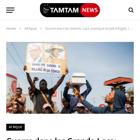
Home
»
Afrique
»
Guerre dans les Grands-Lacs: panique totale à Kigali, impatience à Kinshasa
AFRIQUE