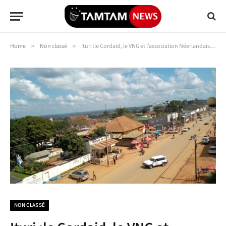
Home
»
Non classé
»
Ituri :le Cordaid, le VNG et l’association Néerlandaise en Ituri ensemble pour la paix
NON CLASSÉ