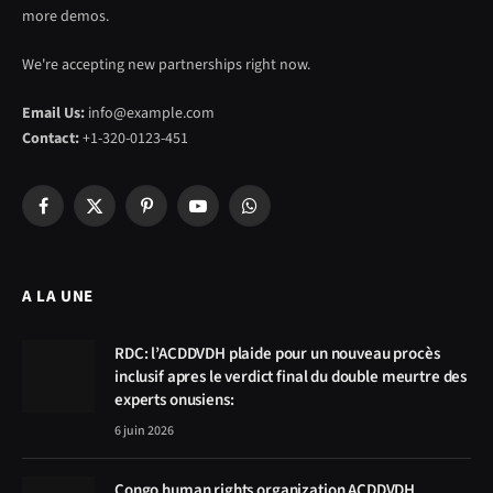
more demos.
We're accepting new partnerships right now.
Email Us:
info@example.com
Contact:
+1-320-0123-451
Facebook
X
Pinterest
YouTube
WhatsApp
(Twitter)
A LA UNE
RDC: l’ACDDVDH plaide pour un nouveau procès
inclusif apres le verdict final du double meurtre des
experts onusiens:
6 juin 2026
Congo human rights organization ACDDVDH