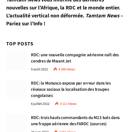
nouvelles sur l’Afrique, la RDC et le monde entier.
L’actualité vertical non déformée.
Tamtam News
–
Pariez sur l’Info !
TOP POSTS
RDC: une nouvelle compagnie aérienne naît des
cendres de Mwant Jet
9 août 2022
4 396
Views
RDC: la Monusco expose par erreur dans les
réseaux sociaux la localisation des troupes
congolaises
6 juillet 2022
3 111
Views
RDC: trois hauts commandants du M23 tués dans
une frappe aérienne des FARDC (sources)