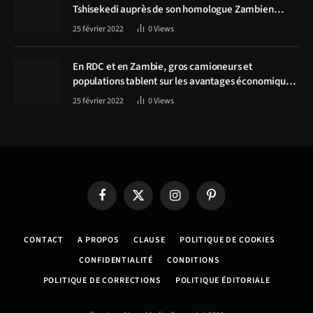
Tshisekedi auprès de son homologue Zambien
Hichilema, la construction de la route Kolwezi -
25 février 2022
0
Views
Solwezi au centre des discussions
En RDC et en Zambie, gros camioneurs et
populations tablent sur les avantages économiques
de la route Kolwezi-Solwezi
25 février 2022
0
Views
Facebook
X
Instagram
Pinterest
(Twitter)
CONTACT
A PROPOS
CLAUSE
POLITIQUE DE COOKIES
CONFIDENTIALITÉ
CONDITIONS
POLITIQUE DE CORRECTIONS
POLITIQUE ÉDITORIALE