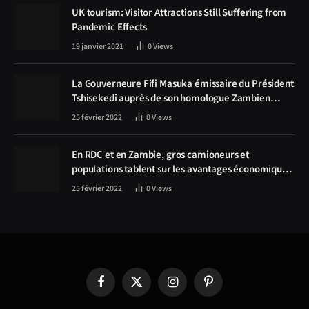
UK tourism: Visitor Attractions Still Suffering from
Pandemic Effects
19 janvier 2021
0
Views
La Gouverneure Fifi Masuka émissaire du Président
Tshisekedi auprès de son homologue Zambien
Hichilema, la construction de la route Kolwezi -
25 février 2022
0
Views
Solwezi au centre des discussions
En RDC et en Zambie, gros camioneurs et
populations tablent sur les avantages économiques
de la route Kolwezi-Solwezi
25 février 2022
0
Views
Facebook
X
Instagram
Pinterest
(Twitter)