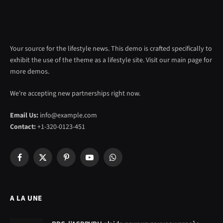
Your source for the lifestyle news. This demo is crafted specifically to
exhibit the use of the theme as a lifestyle site. Visit our main page for
more demos.
We're accepting new partnerships right now.
Email Us:
info@example.com
Contact:
+1-320-0123-451
Facebook
X
Pinterest
YouTube
WhatsApp
(Twitter)
A LA UNE