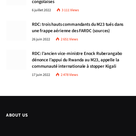
congolaises
6 juillet 2022
3 111
Views
RDC: trois hauts commandants du M23 tués dans
une frappe aérienne des FARDC (sources)
26 juin 2022
2 651
Views
RDC: l’ancien vice-ministre Enock Ruberangabo
dénonce l’appui du Rwanda au M23, appelle la
communauté internationale à stopper Kigali
17 juin 2022
2 478
Views
ABOUT US