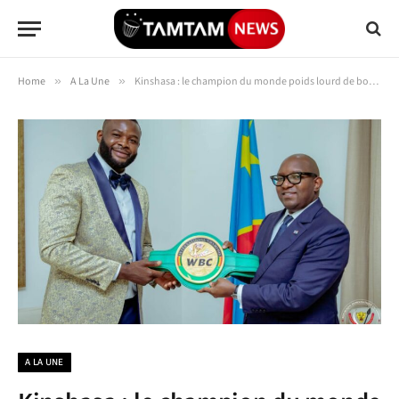
Home
»
A La Une
»
Kinshasa : le champion du monde poids lourd de boxe Martin Bakole a présenté sa ceinture au chef du gouvernement
A LA UNE