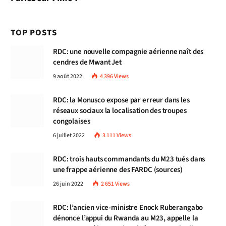
TOP POSTS
RDC: une nouvelle compagnie aérienne naît des
cendres de Mwant Jet
9 août 2022
4 396
Views
RDC: la Monusco expose par erreur dans les
réseaux sociaux la localisation des troupes
congolaises
6 juillet 2022
3 111
Views
RDC: trois hauts commandants du M23 tués dans
une frappe aérienne des FARDC (sources)
26 juin 2022
2 651
Views
RDC: l’ancien vice-ministre Enock Ruberangabo
dénonce l’appui du Rwanda au M23, appelle la