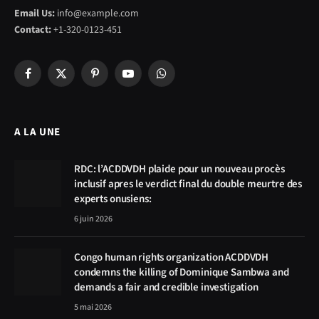
Email Us:
info@example.com
Contact:
+1-320-0123-451
Facebook
X
Pinterest
YouTube
WhatsApp
(Twitter)
A LA UNE
RDC: l’ACDDVDH plaide pour un nouveau procès
inclusif apres le verdict final du double meurtre des
experts onusiens:
6 juin 2026
Congo human rights organization ACDDVDH
condemns the killing of Dominique Sambwa and
demands a fair and credible investigation
5 mai 2026