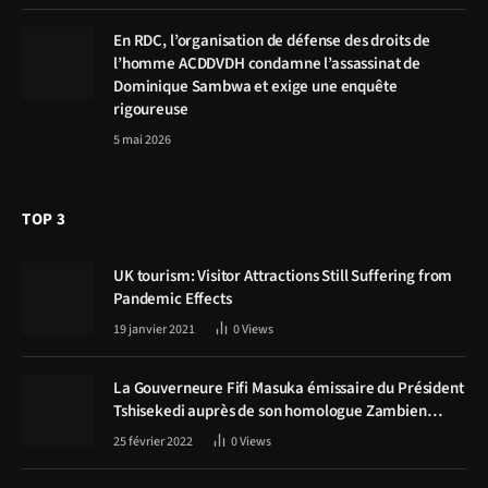
En RDC, l’organisation de défense des droits de
l’homme ACDDVDH condamne l’assassinat de
Dominique Sambwa et exige une enquête
rigoureuse
5 mai 2026
TOP 3
UK tourism: Visitor Attractions Still Suffering from
Pandemic Effects
19 janvier 2021
0
Views
La Gouverneure Fifi Masuka émissaire du Président
Tshisekedi auprès de son homologue Zambien
Hichilema, la construction de la route Kolwezi -
25 février 2022
0
Views
Solwezi au centre des discussions