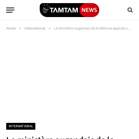
Home
»
International
»
Le ministère ougandais de la défense apporte une éclaircie sur l’opération shujaa en RDC
INTERNATIONAL