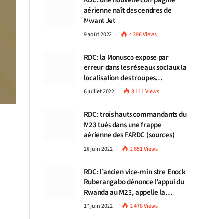
RDC: une nouvelle compagnie
aérienne naît des cendres de
Mwant Jet
9 août 2022
4 396
Views
RDC: la Monusco expose par
erreur dans les réseaux sociaux la
localisation des troupes
congolaises
6 juillet 2022
3 111
Views
RDC: trois hauts commandants du
M23 tués dans une frappe
aérienne des FARDC (sources)
26 juin 2022
2 651
Views
RDC: l’ancien vice-ministre Enock
Ruberangabo dénonce l’appui du
Rwanda au M23, appelle la
communauté internationale à
17 juin 2022
2 478
Views
stopper Kigali