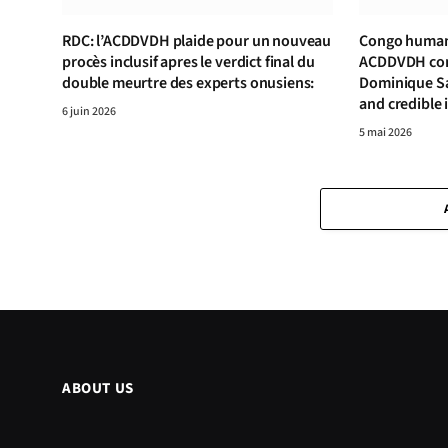
RDC: l’ACDDVDH plaide pour un nouveau
Congo human 
procès inclusif apres le verdict final du
ACDDVDH cond
double meurtre des experts onusiens:
Dominique S
and credible 
6 juin 2026
5 mai 2026
ABOUT US