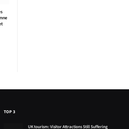
es
amne
et
TOP 3
UK tourism: Visitor Attractions Still Suffering