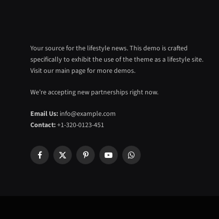
Your source for the lifestyle news. This demo is crafted
specifically to exhibit the use of the theme as a lifestyle site.
Visit our main page for more demos.
We're accepting new partnerships right now.
Email Us:
info@example.com
Contact:
+1-320-0123-451
Facebook
X
Pinterest
YouTube
WhatsApp
(Twitter)