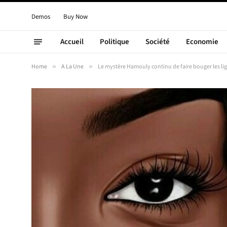
Demos
Buy Now
Accueil
Politique
Société
Economie
Home
»
A La Une
»
Le mystère Hamouly continu de faire bouger les lign