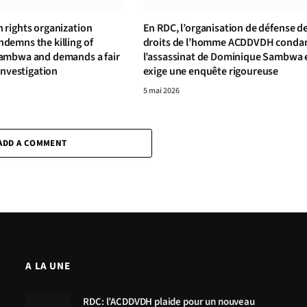
rights organization
En RDC, l’organisation de défense d
emns the killing of
droits de l’homme ACDDVDH cond
ambwa and demands a fair
l’assassinat de Dominique Sambwa 
investigation
exige une enquête rigoureuse
5 mai 2026
ADD A COMMENT
A LA UNE
RDC: l’ACDDVDH plaide pour un nouveau