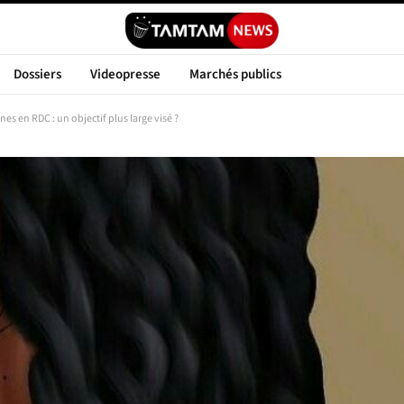
Dossiers
Videopresse
Marchés publics
es en RDC : un objectif plus large visé ?