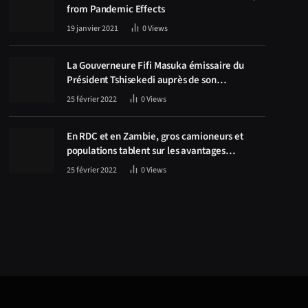
from Pandemic Effects
19 janvier 2021
0
Views
La Gouverneure Fifi Masuka émissaire du
Président Tshisekedi auprès de son
homologue Zambien Hichilema, la
25 février 2022
0
Views
construction de la route Kolwezi -Solwezi au
centre des discussions
En RDC et en Zambie, gros camioneurs et
populations tablent sur les avantages
économiques de la route Kolwezi-Solwezi
25 février 2022
0
Views