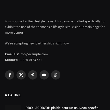
Your source for the lifestyle news. This demo is crafted specifically to
exhibit the use of the theme as a lifestyle site. Visit our main page for
more demos.
We're accepting new partnerships right now.
Email Us:
info@example.com
Contact:
+1-320-0123-451
Facebook
X
Pinterest
YouTube
WhatsApp
(Twitter)
A LA UNE
RDC: l’ACDDVDH plaide pour un nouveau procès