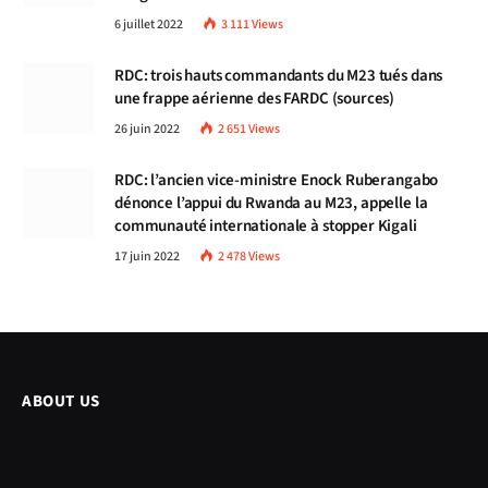
6 juillet 2022
3 111
Views
RDC: trois hauts commandants du M23 tués dans
une frappe aérienne des FARDC (sources)
26 juin 2022
2 651
Views
RDC: l’ancien vice-ministre Enock Ruberangabo
dénonce l’appui du Rwanda au M23, appelle la
communauté internationale à stopper Kigali
17 juin 2022
2 478
Views
ABOUT US