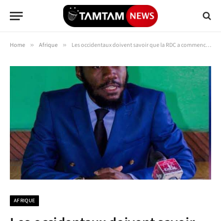
Home
»
Afrique
»
Les occidentaux doivent savoir que la RDC a commencé à compter ses amis, avertit Richie Lontulungu
AFRIQUE