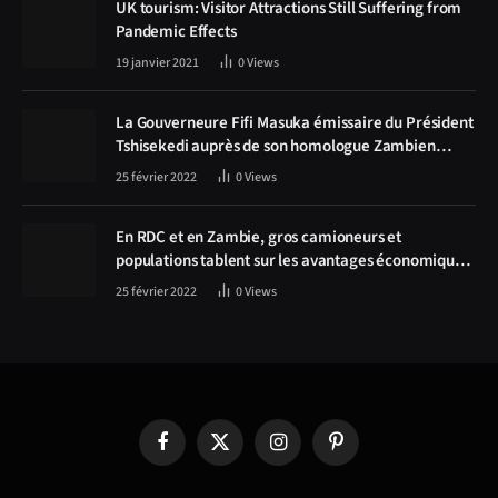
UK tourism: Visitor Attractions Still Suffering from
Pandemic Effects
19 janvier 2021
0
Views
La Gouverneure Fifi Masuka émissaire du Président
Tshisekedi auprès de son homologue Zambien
Hichilema, la construction de la route Kolwezi -
25 février 2022
0
Views
Solwezi au centre des discussions
En RDC et en Zambie, gros camioneurs et
populations tablent sur les avantages économiques
de la route Kolwezi-Solwezi
25 février 2022
0
Views
Facebook
X
Instagram
Pinterest
(Twitter)