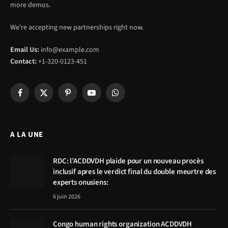
more demos.
We're accepting new partnerships right now.
Email Us:
info@example.com
Contact:
+1-320-0123-451
Facebook
X
Pinterest
YouTube
WhatsApp
(Twitter)
A LA UNE
RDC: l’ACDDVDH plaide pour un nouveau procès
inclusif apres le verdict final du double meurtre des
experts onusiens:
6 juin 2026
Congo human rights organization ACDDVDH