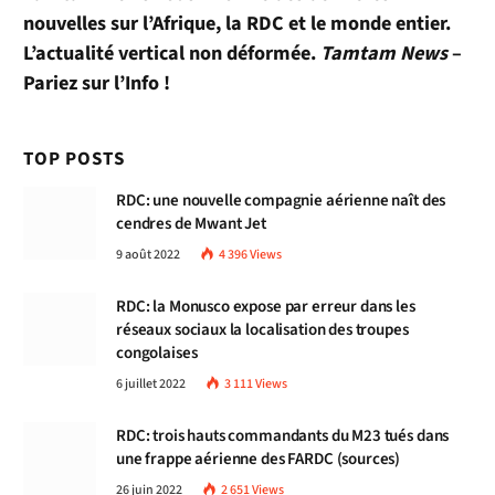
nouvelles sur l’Afrique, la RDC et le monde entier.
L’actualité vertical non déformée.
Tamtam News
–
Pariez sur l’Info !
TOP POSTS
RDC: une nouvelle compagnie aérienne naît des
cendres de Mwant Jet
9 août 2022
4 396
Views
RDC: la Monusco expose par erreur dans les
réseaux sociaux la localisation des troupes
congolaises
6 juillet 2022
3 111
Views
RDC: trois hauts commandants du M23 tués dans
une frappe aérienne des FARDC (sources)
26 juin 2022
2 651
Views