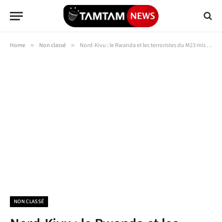
Home
»
Non classé
»
Nord-Kivu : le Rwanda et les terroristes du M23 mis en débandade par l’armée congolaise(communiqué)
NON CLASSÉ