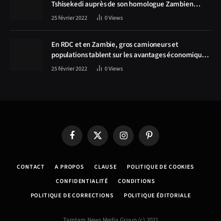
Tshisekedi auprès de son homologue Zambien
Hichilema, la construction de la route Kolwezi -
25 février 2022
0
Views
Solwezi au centre des discussions
En RDC et en Zambie, gros camioneurs et
populations tablent sur les avantages économiques
de la route Kolwezi-Solwezi
25 février 2022
0
Views
Facebook
X
Instagram
Pinterest
(Twitter)
CONTACT
A PROPOS
CLAUSE
POLITIQUE DE COOKIES
CONFIDENTIALITÉ
CONDITIONS
POLITIQUE DE CORRECTIONS
POLITIQUE ÉDITORIALE
Tamtam News Media Group (c) 2021