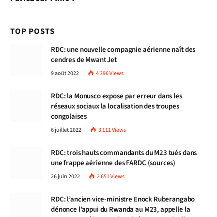
TOP POSTS
RDC: une nouvelle compagnie aérienne naît des
cendres de Mwant Jet
9 août 2022
4 396
Views
RDC: la Monusco expose par erreur dans les
réseaux sociaux la localisation des troupes
congolaises
6 juillet 2022
3 111
Views
RDC: trois hauts commandants du M23 tués dans
une frappe aérienne des FARDC (sources)
26 juin 2022
2 651
Views
RDC: l’ancien vice-ministre Enock Ruberangabo
dénonce l’appui du Rwanda au M23, appelle la