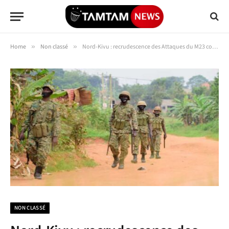
Home
»
Non classé
»
Nord-Kivu : recrudescence des Attaques du M23 contre les positions de l’armée régulière, quelle autre armée s’est invitée dans la cour ?
NON CLASSÉ