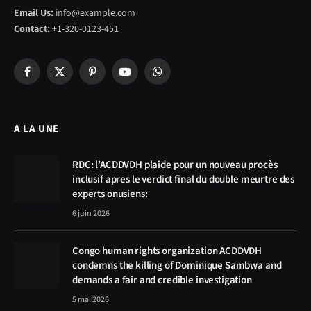
Email Us:
info@example.com
Contact:
+1-320-0123-451
Facebook
X
Pinterest
YouTube
WhatsApp
(Twitter)
A LA UNE
RDC: l’ACDDVDH plaide pour un nouveau procès
inclusif apres le verdict final du double meurtre des
experts onusiens:
6 juin 2026
Congo human rights organization ACDDVDH
condemns the killing of Dominique Sambwa and
demands a fair and credible investigation
5 mai 2026