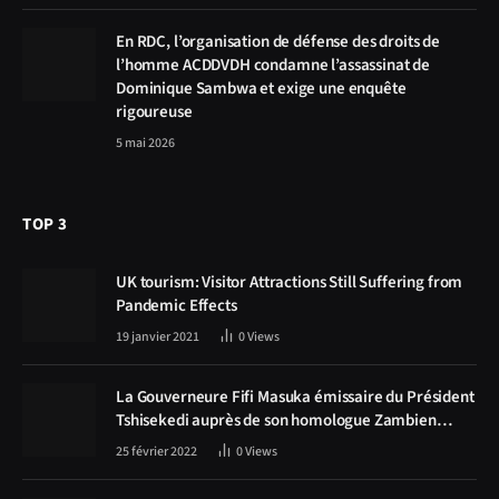
En RDC, l’organisation de défense des droits de
l’homme ACDDVDH condamne l’assassinat de
Dominique Sambwa et exige une enquête
rigoureuse
5 mai 2026
TOP 3
UK tourism: Visitor Attractions Still Suffering from
Pandemic Effects
19 janvier 2021
0
Views
La Gouverneure Fifi Masuka émissaire du Président
Tshisekedi auprès de son homologue Zambien
Hichilema, la construction de la route Kolwezi -
25 février 2022
0
Views
Solwezi au centre des discussions