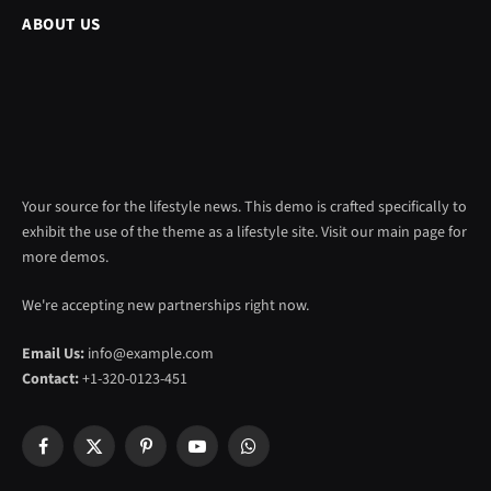
ABOUT US
Your source for the lifestyle news. This demo is crafted specifically to
exhibit the use of the theme as a lifestyle site. Visit our main page for
more demos.
We're accepting new partnerships right now.
Email Us:
info@example.com
Contact:
+1-320-0123-451
Facebook
X
Pinterest
YouTube
WhatsApp
(Twitter)