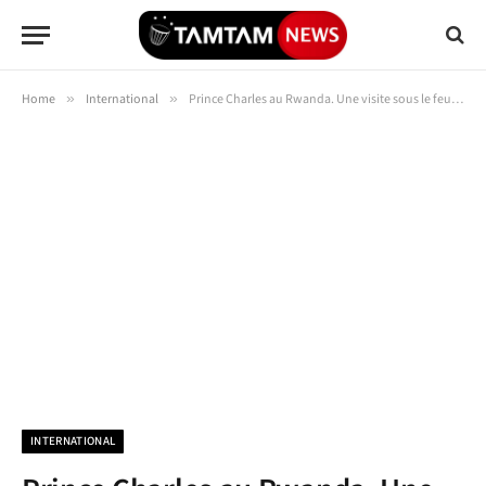
Home
»
International
»
Prince Charles au Rwanda. Une visite sous le feu des critiques
INTERNATIONAL