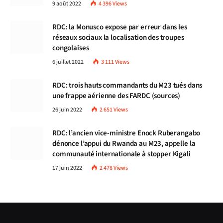
9 août 2022
4 396
Views
RDC: la Monusco expose par erreur dans les
réseaux sociaux la localisation des troupes
congolaises
6 juillet 2022
3 111
Views
RDC: trois hauts commandants du M23 tués dans
une frappe aérienne des FARDC (sources)
26 juin 2022
2 651
Views
RDC: l’ancien vice-ministre Enock Ruberangabo
dénonce l’appui du Rwanda au M23, appelle la
communauté internationale à stopper Kigali
17 juin 2022
2 478
Views