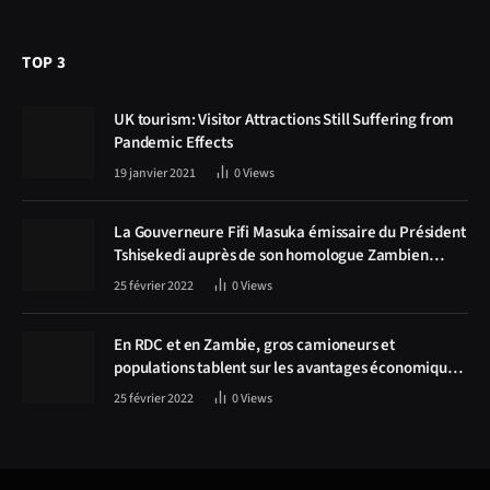
TOP 3
UK tourism: Visitor Attractions Still Suffering from
Pandemic Effects
19 janvier 2021
0
Views
La Gouverneure Fifi Masuka émissaire du Président
Tshisekedi auprès de son homologue Zambien
Hichilema, la construction de la route Kolwezi -
25 février 2022
0
Views
Solwezi au centre des discussions
En RDC et en Zambie, gros camioneurs et
populations tablent sur les avantages économiques
de la route Kolwezi-Solwezi
25 février 2022
0
Views