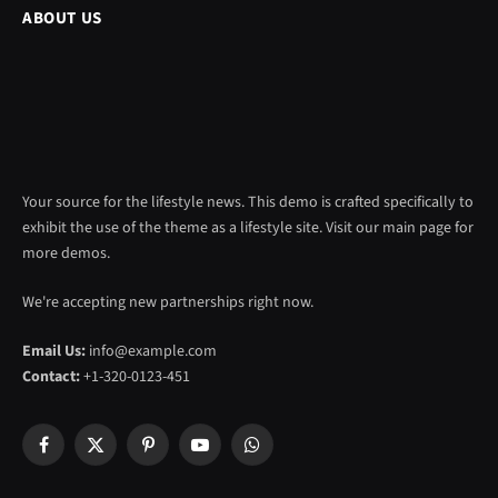
ABOUT US
Your source for the lifestyle news. This demo is crafted specifically to
exhibit the use of the theme as a lifestyle site. Visit our main page for
more demos.
We're accepting new partnerships right now.
Email Us:
info@example.com
Contact:
+1-320-0123-451
Facebook
X
Pinterest
YouTube
WhatsApp
(Twitter)