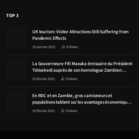
TOP 3
UK tourism: Visitor Attractions Still Suffering from
Pandemic Effects
19 janvier 2021
0
Views
La Gouverneure Fifi Masuka émissaire du Président
Tshisekedi auprès de son homologue Zambien
Hichilema, la construction de la route Kolwezi -
25 février 2022
0
Views
Solwezi au centre des discussions
En RDC et en Zambie, gros camioneurs et
populations tablent sur les avantages économiques
de la route Kolwezi-Solwezi
25 février 2022
0
Views