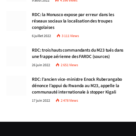
9 août 2022
4 396
Views
RDC: la Monusco expose par erreur dans les
réseaux sociaux la localisation des troupes
congolaises
6 juillet 2022
3 111
Views
RDC: trois hauts commandants du M23 tués dans
une frappe aérienne des FARDC (sources)
26 juin 2022
2 651
Views
RDC: l’ancien vice-ministre Enock Ruberangabo
dénonce l’appui du Rwanda au M23, appelle la
communauté internationale à stopper Kigali
17 juin 2022
2 478
Views