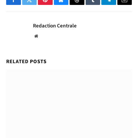
Facebook
Twitter
Pinterest
Bluesky
Threads
Tumblr
Telegram
Email
Redaction Centrale
Website
RELATED
POSTS