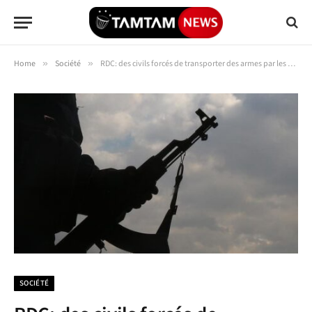
Home
»
Société
»
RDC: des civils forcés de transporter des armes par les combattants pro-rwandais du M23 (témoignage)
SOCIÉTÉ