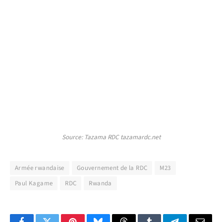
Source: Tazama RDC tazamardc.net
Armée rwandaise
Gouvernement de la RDC
M23
Paul Kagame
RDC
Rwanda