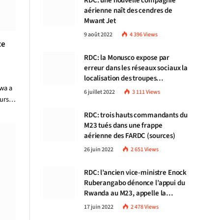
RDC: une nouvelle compagnie
aérienne naît des cendres de
Mwant Jet
9 août 2022
4 396
Views
te
RDC: la Monusco expose par
erreur dans les réseaux sociaux la
localisation des troupes
wa a
congolaises
6 juillet 2022
3 111
Views
cours…
RDC: trois hauts commandants du
M23 tués dans une frappe
aérienne des FARDC (sources)
26 juin 2022
2 651
Views
RDC: l’ancien vice-ministre Enock
Ruberangabo dénonce l’appui du
Rwanda au M23, appelle la
communauté internationale à
17 juin 2022
2 478
Views
stopper Kigali