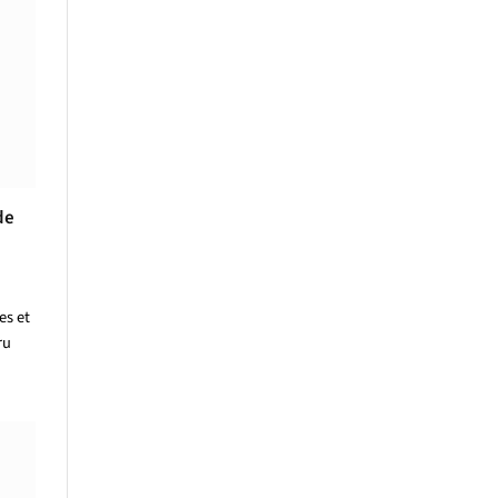
de
es et
ru