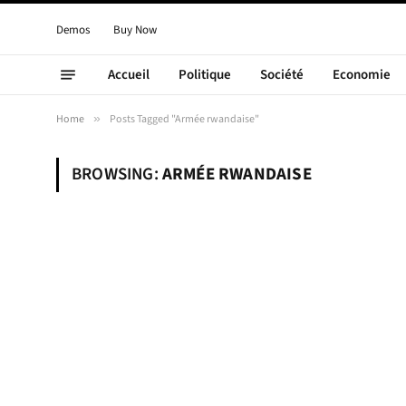
Demos
Buy Now
Accueil
Politique
Société
Economie
Home
»
Posts Tagged "Armée rwandaise"
BROWSING:
ARMÉE RWANDAISE