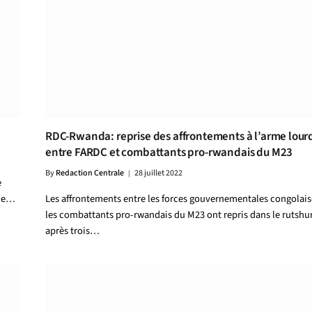
RDC-Rwanda: reprise des affrontements à l’arme lour
entre FARDC et combattants pro-rwandais du M23
By
Redaction Centrale
28 juillet 2022
e
une…
Les affrontements entre les forces gouvernementales congolais
les combattants pro-rwandais du M23 ont repris dans le rutshu
après trois…