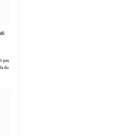
di
t pas
da du