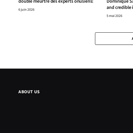
double meurtre des experts onusiens:
Dominique S
and credible 
6 juin 2026
5 mai 2026
ABOUT US