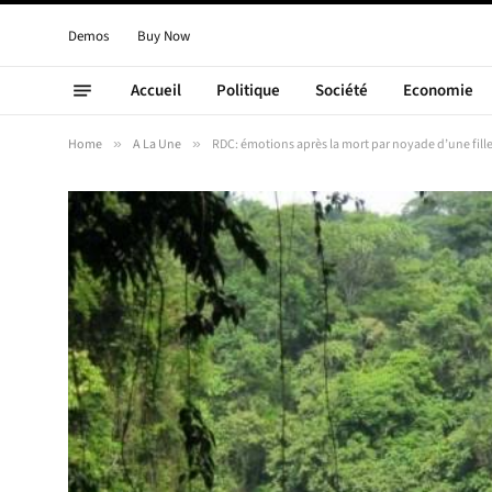
Demos
Buy Now
Accueil
Politique
Société
Economie
Home
»
A La Une
»
RDC: émotions après la mort par noyade d’une fille