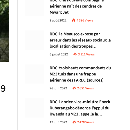
RDC: une nouvelle compagnie
aérienne naît des cendres de
Mwant Jet
9 août 2022
4 396
Views
RDC: la Monusco expose par
erreur dans les réseaux sociaux la
localisation des troupes
congolaises
6 juillet 2022
3 111
Views
RDC: trois hauts commandants du
M23 tués dans une frappe
aérienne des FARDC (sources)
 9
26 juin 2022
2 651
Views
RDC: l’ancien vice-ministre Enock
Ruberangabo dénonce l’appui du
Rwanda au M23, appelle la
communauté internationale à
17 juin 2022
2 478
Views
stopper Kigali