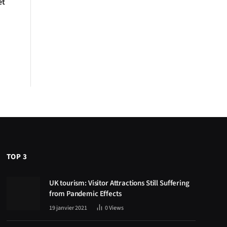
et
TOP 3
UK tourism: Visitor Attractions Still Suffering
from Pandemic Effects
19 janvier 2021
0
Views