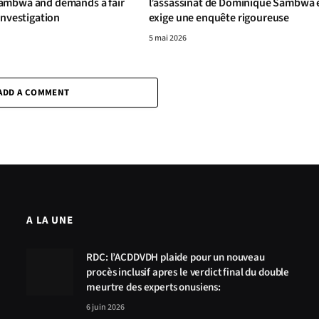
ambwa and demands a fair
l’assassinat de Dominique Sambwa 
investigation
exige une enquête rigoureuse
5 mai 2026
ADD A COMMENT
A LA UNE
RDC: l’ACDDVDH plaide pour un nouveau
procès inclusif apres le verdict final du double
meurtre des experts onusiens:
6 juin 2026