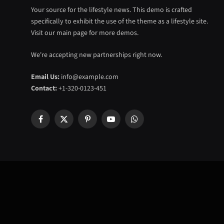
Your source for the lifestyle news. This demo is crafted
specifically to exhibit the use of the theme as a lifestyle site.
Visit our main page for more demos.
We're accepting new partnerships right now.
Email Us:
info@example.com
Contact:
+1-320-0123-451
Facebook
X
Pinterest
YouTube
WhatsApp
(Twitter)