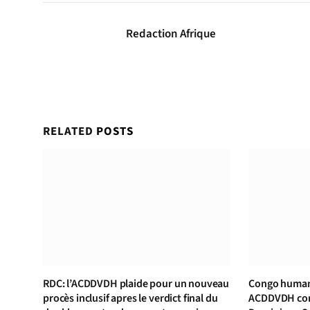
Redaction Afrique
RELATED
POSTS
RDC: l’ACDDVDH plaide pour un nouveau
Congo human 
procès inclusif apres le verdict final du
ACDDVDH cond