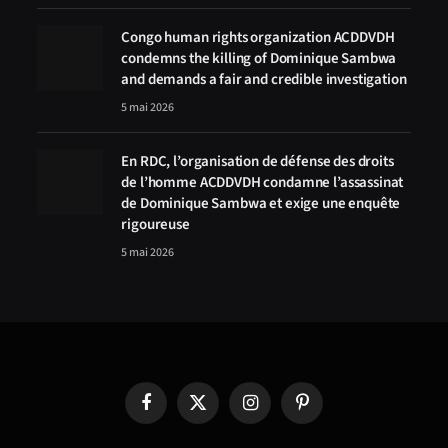
Congo human rights organization ACDDVDH
condemns the killing of Dominique Sambwa
and demands a fair and credible investigation
5 mai 2026
En RDC, l’organisation de défense des droits
de l’homme ACDDVDH condamne l’assassinat
de Dominique Sambwa et exige une enquête
rigoureuse
5 mai 2026
Facebook
X
Instagram
Pinterest
(Twitter)