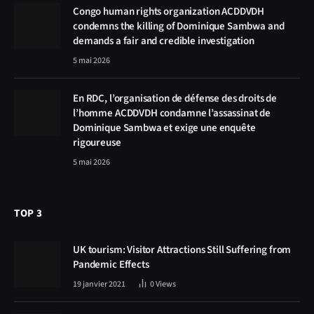
Congo human rights organization ACDDVDH
condemns the killing of Dominique Sambwa and
demands a fair and credible investigation
5 mai 2026
En RDC, l’organisation de défense des droits de
l’homme ACDDVDH condamne l’assassinat de
Dominique Sambwa et exige une enquête
rigoureuse
5 mai 2026
TOP 3
UK tourism: Visitor Attractions Still Suffering from
Pandemic Effects
19 janvier 2021
0
Views