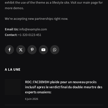
exhibit the use of the theme as a lifestyle site. Visit our main page for
more demos.
We're accepting new partnerships right now.
Email Us:
info@example.com
Contact:
+1-320-0123-451
Facebook
X
Pinterest
YouTube
WhatsApp
(Twitter)
A LA UNE
RDC: l’ACDDVDH plaide pour un nouveau procès
inclusif apres le verdict final du double meurtre des
experts onusiens:
6 juin 2026