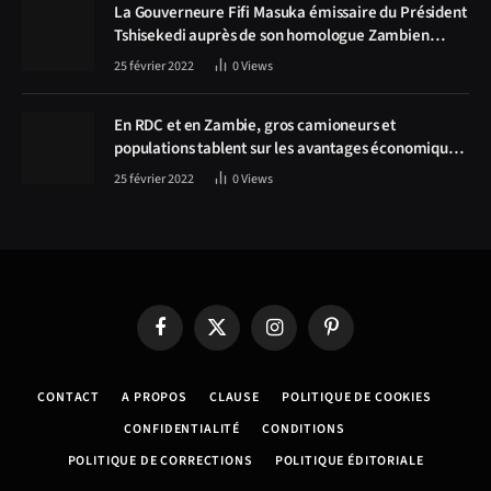
La Gouverneure Fifi Masuka émissaire du Président
Tshisekedi auprès de son homologue Zambien
Hichilema, la construction de la route Kolwezi -
25 février 2022
0
Views
Solwezi au centre des discussions
En RDC et en Zambie, gros camioneurs et
populations tablent sur les avantages économiques
de la route Kolwezi-Solwezi
25 février 2022
0
Views
Facebook
X
Instagram
Pinterest
(Twitter)
CONTACT
A PROPOS
CLAUSE
POLITIQUE DE COOKIES
CONFIDENTIALITÉ
CONDITIONS
POLITIQUE DE CORRECTIONS
POLITIQUE ÉDITORIALE