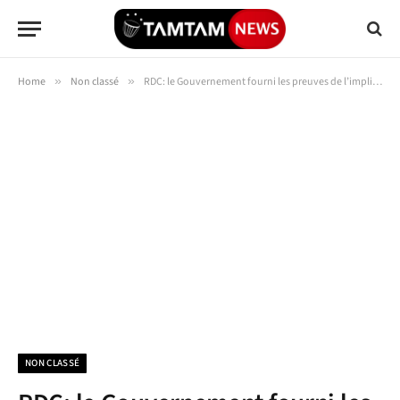
Home
»
Non classé
»
RDC: le Gouvernement fourni les preuves de l’implication rwandaises sur terrain aux pays membres permanents du Conseil de sécurité de l’ONU
NON CLASSÉ