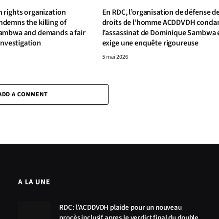
rights organization
En RDC, l’organisation de défense d
emns the killing of
droits de l’homme ACDDVDH cond
ambwa and demands a fair
l’assassinat de Dominique Sambwa 
investigation
exige une enquête rigoureuse
5 mai 2026
ADD A COMMENT
A LA UNE
RDC: l’ACDDVDH plaide pour un nouveau
procès inclusif apres le verdict final du double