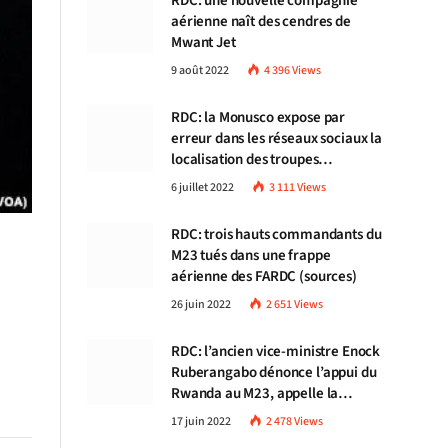
RDC: une nouvelle compagnie
aérienne naît des cendres de
Mwant Jet
9 août 2022
4 396
Views
RDC: la Monusco expose par
erreur dans les réseaux sociaux la
localisation des troupes
congolaises
6 juillet 2022
3 111
Views
RDC: trois hauts commandants du
M23 tués dans une frappe
aérienne des FARDC (sources)
26 juin 2022
2 651
Views
RDC: l’ancien vice-ministre Enock
Ruberangabo dénonce l’appui du
Rwanda au M23, appelle la
communauté internationale à
17 juin 2022
2 478
Views
stopper Kigali