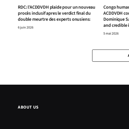
RDC: l’ACDDVDH plaide pour un nouveau
Congo human 
procès inclusif apres le verdict final du
ACDDVDH cond
double meurtre des experts onusiens:
Dominique S
and credible 
6 juin 2026
5 mai 2026
ABOUT US