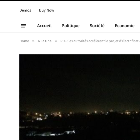
Demos
Buy Now
Accueil
Politique
Société
Economie
Home
»
A La Une
»
RDC: les autorités accélèrent le projet d’électrifica