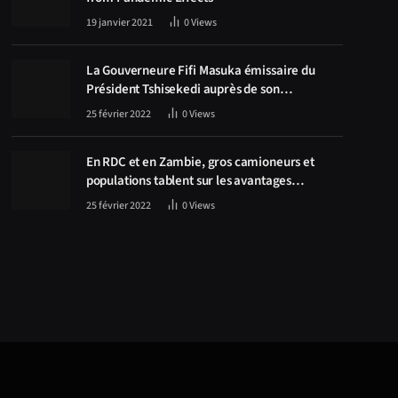
19 janvier 2021
0
Views
La Gouverneure Fifi Masuka émissaire du
Président Tshisekedi auprès de son
homologue Zambien Hichilema, la
25 février 2022
0
Views
construction de la route Kolwezi -Solwezi au
centre des discussions
En RDC et en Zambie, gros camioneurs et
populations tablent sur les avantages
économiques de la route Kolwezi-Solwezi
25 février 2022
0
Views