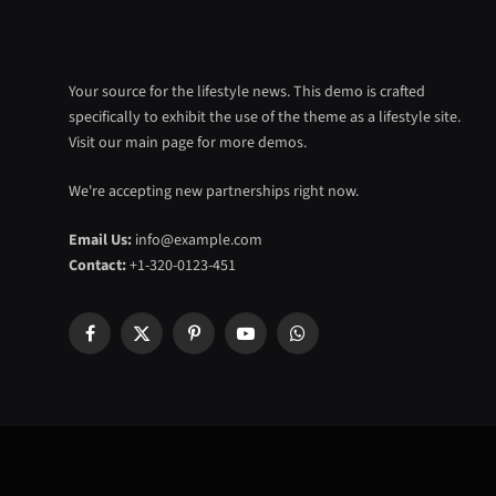
Your source for the lifestyle news. This demo is crafted
specifically to exhibit the use of the theme as a lifestyle site.
Visit our main page for more demos.
We're accepting new partnerships right now.
Email Us:
info@example.com
Contact:
+1-320-0123-451
Facebook
X
Pinterest
YouTube
WhatsApp
(Twitter)