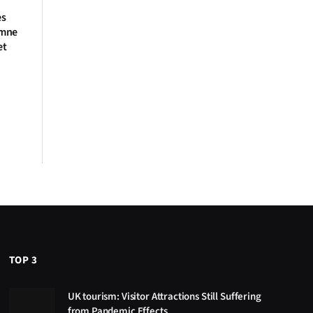
es
amne
et
TOP 3
UK tourism: Visitor Attractions Still Suffering
from Pandemic Effects