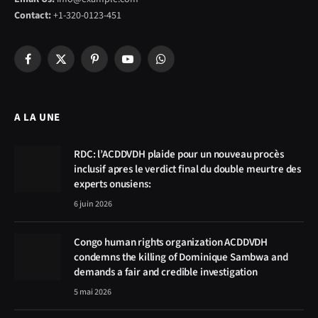
Contact:
+1-320-0123-451
Facebook
X
Pinterest
YouTube
WhatsApp
(Twitter)
A LA UNE
RDC: l’ACDDVDH plaide pour un nouveau procès
inclusif apres le verdict final du double meurtre des
experts onusiens:
6 juin 2026
Congo human rights organization ACDDVDH
condemns the killing of Dominique Sambwa and
demands a fair and credible investigation
5 mai 2026