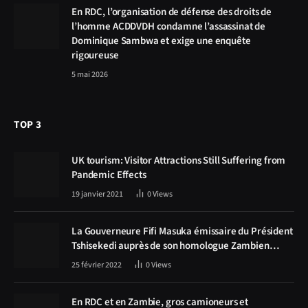
En RDC, l’organisation de défense des droits de
l’homme ACDDVDH condamne l’assassinat de
Dominique Sambwa et exige une enquête
rigoureuse
5 mai 2026
TOP 3
UK tourism: Visitor Attractions Still Suffering from
Pandemic Effects
19 janvier 2021
0
Views
La Gouverneure Fifi Masuka émissaire du Président
Tshisekedi auprès de son homologue Zambien
Hichilema, la construction de la route Kolwezi -
25 février 2022
0
Views
Solwezi au centre des discussions
En RDC et en Zambie, gros camioneurs et