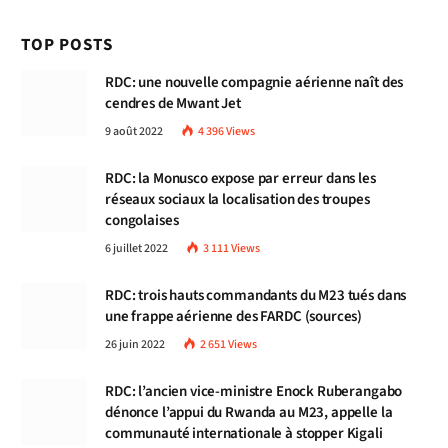
TOP POSTS
RDC: une nouvelle compagnie aérienne naît des
cendres de Mwant Jet
9 août 2022
4 396
Views
RDC: la Monusco expose par erreur dans les
réseaux sociaux la localisation des troupes
congolaises
6 juillet 2022
3 111
Views
RDC: trois hauts commandants du M23 tués dans
une frappe aérienne des FARDC (sources)
26 juin 2022
2 651
Views
RDC: l’ancien vice-ministre Enock Ruberangabo
dénonce l’appui du Rwanda au M23, appelle la
communauté internationale à stopper Kigali