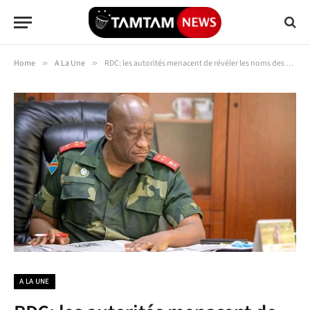
Home
»
A La Une
»
RDC: les autorités menacent de révéler les noms des députés complices des groupes armés en Ituri
A LA UNE