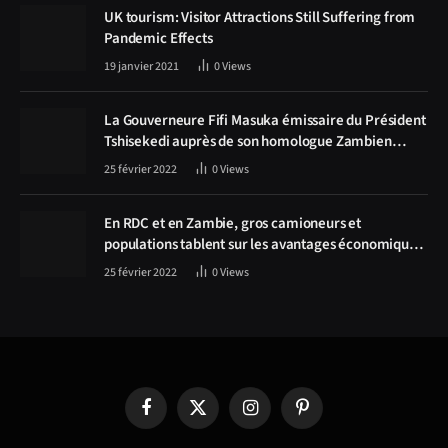
UK tourism: Visitor Attractions Still Suffering from
Pandemic Effects
19 janvier 2021
0
Views
La Gouverneure Fifi Masuka émissaire du Président
Tshisekedi auprès de son homologue Zambien
Hichilema, la construction de la route Kolwezi -
25 février 2022
0
Views
Solwezi au centre des discussions
En RDC et en Zambie, gros camioneurs et
populations tablent sur les avantages économiques
de la route Kolwezi-Solwezi
25 février 2022
0
Views
Facebook
X
Instagram
Pinterest
(Twitter)