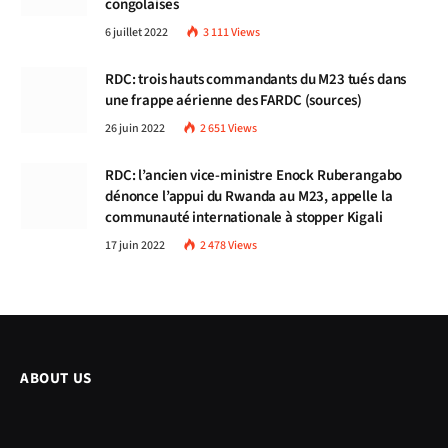
congolaises
6 juillet 2022
3 111
Views
RDC: trois hauts commandants du M23 tués dans
une frappe aérienne des FARDC (sources)
26 juin 2022
2 651
Views
RDC: l’ancien vice-ministre Enock Ruberangabo
dénonce l’appui du Rwanda au M23, appelle la
communauté internationale à stopper Kigali
17 juin 2022
2 478
Views
ABOUT US