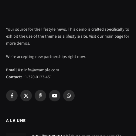
Your source for the lifestyle news. This demo is crafted specifically to
exhibit the use of the theme as a lifestyle site. Visit our main page for
more demos.
We're accepting new partnerships right now.
Email Us:
info@example.com
Contact:
+1-320-0123-451
Facebook
X
Pinterest
YouTube
WhatsApp
(Twitter)
A LA UNE