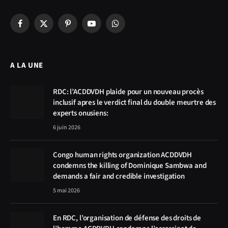
Facebook
X
Pinterest
YouTube
WhatsApp
(Twitter)
A LA UNE
RDC: l’ACDDVDH plaide pour un nouveau procès
inclusif apres le verdict final du double meurtre des
experts onusiens:
6 juin 2026
Congo human rights organization ACDDVDH
condemns the killing of Dominique Sambwa and
demands a fair and credible investigation
5 mai 2026
En RDC, l’organisation de défense des droits de