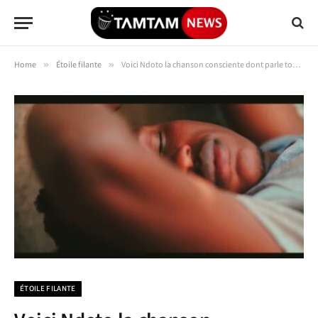
Home
»
Étoile filante
»
Voici Ndoto la chanson consciente dont parle tout le monde en RDC
ÉTOILE FILANTE