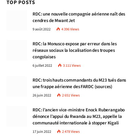
TOP POSTS
RDC: une nouvelle compagnie aérienne naît des
cendres de Mwant Jet
9 août 2022
4 396
Views
RDC: la Monusco expose par erreur dans les
réseaux sociaux la localisation des troupes
congolaises
6 juillet 2022
3 111
Views
RDC: trois hauts commandants du M23 tués dans
une frappe aérienne des FARDC (sources)
26 juin 2022
2 651
Views
RDC: l’ancien vice-ministre Enock Ruberangabo
dénonce l’appui du Rwanda au M23, appelle la
communauté internationale à stopper Kigali
17 juin 2022
2 478
Views