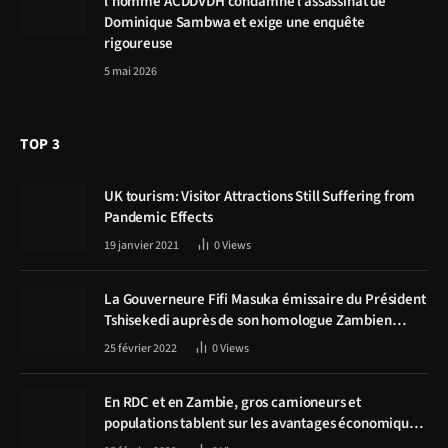
l’homme ACDDVDH condamne l’assassinat de
Dominique Sambwa et exige une enquête
rigoureuse
5 mai 2026
TOP 3
UK tourism: Visitor Attractions Still Suffering from
Pandemic Effects
19 janvier 2021
0
Views
La Gouverneure Fifi Masuka émissaire du Président
Tshisekedi auprès de son homologue Zambien
Hichilema, la construction de la route Kolwezi -
25 février 2022
0
Views
Solwezi au centre des discussions
En RDC et en Zambie, gros camioneurs et
populations tablent sur les avantages économiques
de la route Kolwezi-Solwezi