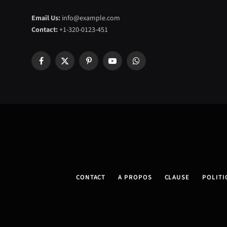
Email Us:
info@example.com
Contact:
+1-320-0123-451
Facebook
X
Pinterest
YouTube
WhatsApp
(Twitter)
CONTACT
A PROPOS
CLAUSE
POLITI