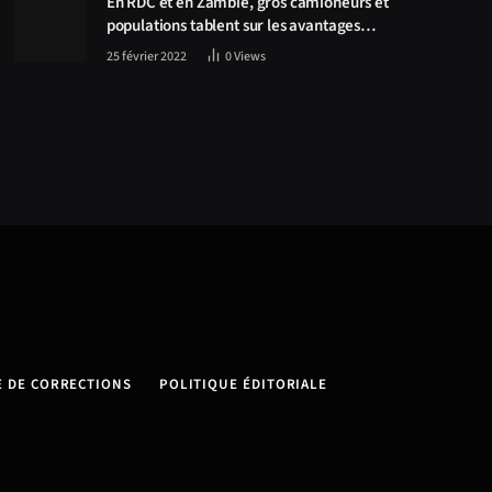
En RDC et en Zambie, gros camioneurs et
populations tablent sur les avantages
économiques de la route Kolwezi-Solwezi
25 février 2022
0
Views
E DE CORRECTIONS
POLITIQUE ÉDITORIALE