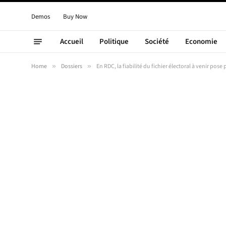
Demos
Buy Now
Accueil
Politique
Société
Economie
Home
»
Dossiers
»
En RDC, la fiabilité du fichier électoral à venir pos