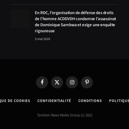
En RDC, l’organisation de défense des droits
de l’homme ACDDVDH condamne l’assassinat
de Dominique Sambwa et exige une enquête
rigoureuse
5 mai 2026
Facebook
X
Instagram
Pinterest
(Twitter)
QUE DE COOKIES
CONFIDENTIALITÉ
CONDITIONS
POLITIQU
Tamtam News Media Group (c) 2021