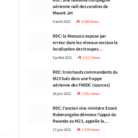
RDC: une nouvelle compagnie
aérienne naît des cendres de
Mwant Jet
9 août 2022
4 396
Views
RDC: la Monusco expose par
erreur dans les réseaux sociaux la
localisation des troupes
congolaises
6 juillet 2022
3 111
Views
RDC: trois hauts commandants du
M23 tués dans une frappe
aérienne des FARDC (sources)
26 juin 2022
2 651
Views
RDC: l’ancien vice-ministre Enock
Ruberangabo dénonce l’appui du
Rwanda au M23, appelle la
communauté internationale à
17 juin 2022
2 478
Views
stopper Kigali