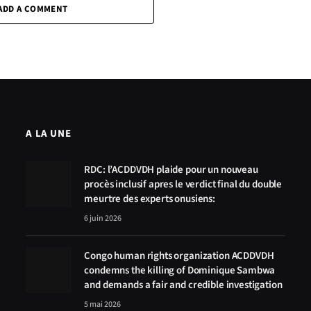
ADD A COMMENT
A LA UNE
RDC: l’ACDDVDH plaide pour un nouveau
procès inclusif apres le verdict final du double
meurtre des experts onusiens:
6 juin 2026
Congo human rights organization ACDDVDH
condemns the killing of Dominique Sambwa
and demands a fair and credible investigation
5 mai 2026