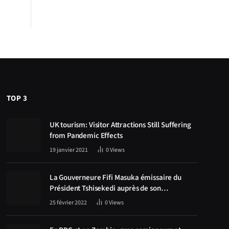
TOP 3
UK tourism: Visitor Attractions Still Suffering
from Pandemic Effects
19 janvier 2021
0
Views
La Gouverneure Fifi Masuka émissaire du
Président Tshisekedi auprès de son
homologue Zambien Hichilema, la
25 février 2022
0
Views
construction de la route Kolwezi -Solwezi au
centre des discussions