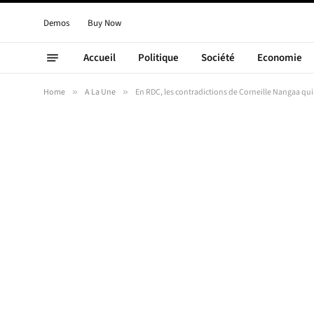
Demos
Buy Now
Accueil
Politique
Société
Economie
Home
»
A La Une
»
En RDC, les contradictions de Corneille Nangaa qui 