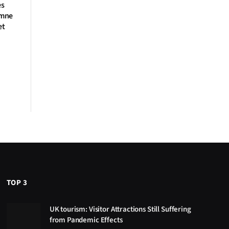
es
amne
et
TOP 3
UK tourism: Visitor Attractions Still Suffering
from Pandemic Effects