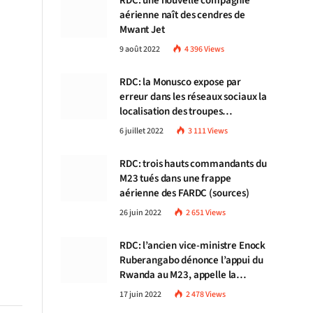
RDC: une nouvelle compagnie
aérienne naît des cendres de
Mwant Jet
9 août 2022
4 396
Views
RDC: la Monusco expose par
erreur dans les réseaux sociaux la
localisation des troupes
congolaises
6 juillet 2022
3 111
Views
RDC: trois hauts commandants du
M23 tués dans une frappe
aérienne des FARDC (sources)
26 juin 2022
2 651
Views
RDC: l’ancien vice-ministre Enock
Ruberangabo dénonce l’appui du
Rwanda au M23, appelle la
communauté internationale à
17 juin 2022
2 478
Views
stopper Kigali