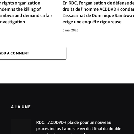
rights organization
En RDC, l’organisation de défense d
emns the killing of
droits de l’homme ACDDVDH cond
ambwa and demands a fair
l’assassinat de Dominique Sambwa 
investigation
exige une enquête rigoureuse
5 mai 2026
ADD A COMMENT
A LA UNE
RDC: l’ACDDVDH plaide pour un nouveau
procès inclusif apres le verdict final du double