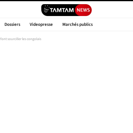
Dossiers
Videopresse
Marchés publics
font sourciller les congolais