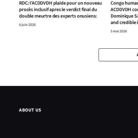
RDC: l’ACDDVDH plaide pour un nouveau
Congo human 
procès inclusif apres le verdict final du
ACDDVDH cond
double meurtre des experts onusiens:
Dominique S
and credible 
6 juin 2026
5 mai 2026
ABOUT US