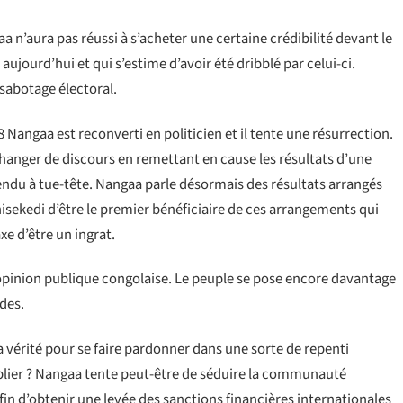
 n’aura pas réussi à s’acheter une certaine crédibilité devant le
ujourd’hui et qui s’estime d’avoir été dribblé par celui-ci.
sabotage électoral.
Nangaa est reconverti en politicien et il tente une résurrection.
 changer de discours en remettant en cause les résultats d’une
endu à tue-tête. Nangaa parle désormais des résultats arrangés
shisekedi d’être le premier bénéficiaire de ces arrangements qui
xe d’être un ingrat.
opinion publique congolaise. Le peuple se pose encore davantage
des.
a vérité pour se faire pardonner dans une sorte de repenti
oublier ? Nangaa tente peut-être de séduire la communauté
afin d’obtenir une levée des sanctions financières internationales